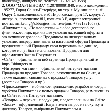
marketing@sbburgers.me, телефон: +79213210588).
2. ООО "МАРТЫНОВА" (1207800091840, место нахождения:
195277, Город Санкт-Петербург, вн.тер. г. Муниципальный
Округ Сампсониевское, наб Пироговская, дом 17, корпус 7,
литера А, помещение 8Н, комната 3.Е, адрес электронной
почты: marketing@sbburgers.me, телефон: +79213210588).
«Покупатель», «Пользователь» – любое дееспособное
физическое лицо, принявшее условия настоящей оферты и
заключившее договор с Продавцом на нижеуказанных
условиях посредством акцепта настоящей оферты Продавца и
предоставивший Продавцу свои персональные данные,
которые могут быть использованы Продавцом для
оформления Заказа Покупателя.
«Сайт» – официальная веб-страница Продавца на сайте
https://sbburgers.ru
«Интернет-магазин» – официальный интернет-магазин
Продавца по продаже Товаров, размещенных на Сайте, а
также оказания связанных с продажей Товаров услуг
(доставки Товаров и пр.).
«Приложение» – мобильное приложение, разработанное для
удобства Покупателя с целью продажи Товаров, размещенных
на Сайте или в Интернет-магазине.
«Товары» – перечень продукции, представленный на Сайте.
«Заказ» – оформленный Покупателем запрос на покупку и
доставку Товаров, выбранных Покупателем и