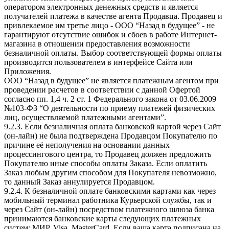
оператором электронных денежных средств и является
получателей платежа в качестве агента Продавца. Продавец и
привлекаемое им третье лицо - ООО “Назад в будущее” - не
гарантируют отсутствие ошибок и сбоев в работе Интернет-
магазина в отношении предоставления возможности
безналичной оплаты. Выбор соответствующей формы оплаты
производится пользователем в интерфейсе Сайта или
Приложения.
ООО “Назад в будущее” не является платежным агентом при
проведении расчетов в соответствии с данной Офертой
согласно пп. 1,4 ч. 2 ст. 1 Федерального закона от 03.06.2009
№103-ФЗ “О деятельности по приему платежей физических
лиц, осуществляемой платежными агентами”.
9.2.3. Если безналичная оплата банковской картой через Сайт
(он-лайн) не была подтверждена Продавцом Покупателю по
причине её неполучения на основании данных
процессингового центра, то Продавец должен предложить
Покупателю иные способы оплаты Заказа. Если оплатить
Заказ любым другим способом для Покупателя невозможно,
то данный Заказ аннулируется Продавцом.
9.2.4. К безналичной оплате банковскими картами как через
мобильный терминал работника Курьерской службы, так и
через Сайт (он-лайн) посредством платежного шлюза банка
принимаются банковские карты следующих платежных
систем: МИР, Visa, MasterCard. Если ваша карта подписана на