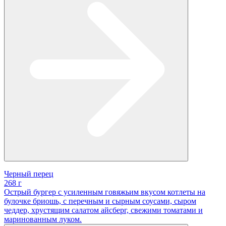
Черный перец
268 г
Острый бургер с усиленным говяжьим вкусом котлеты на
булочке бриошь, с перечным и сырным соусами, сыром
чеддер, хрустящим салатом айсберг, свежими томатами и
маринованным луком.