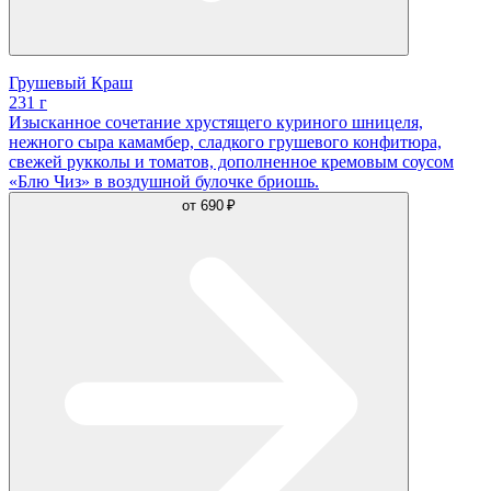
Грушевый Краш
231 г
Изысканное сочетание хрустящего куриного шницеля,
нежного сыра камамбер, сладкого грушевого конфитюра,
свежей рукколы и томатов, дополненное кремовым соусом
«Блю Чиз» в воздушной булочке бриошь.
от
690 ₽