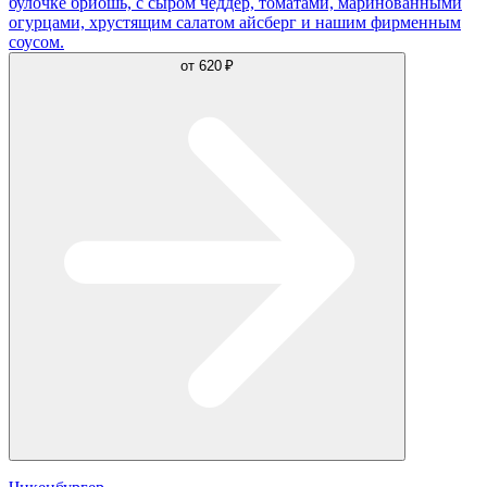
булочке бриошь, с сыром чеддер, томатами, маринованными
огурцами, хрустящим салатом айсберг и нашим фирменным
соусом.
от
620 ₽