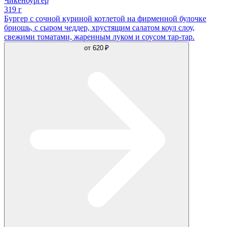
Чикенбургер
319 г
Бургер с сочной куриной котлетой на фирменной булочке
бриошь, с сыром чеддер, хрустящим салатом коул слоу,
свежими томатами, жаренным луком и соусом тар-тар.
от
620 ₽