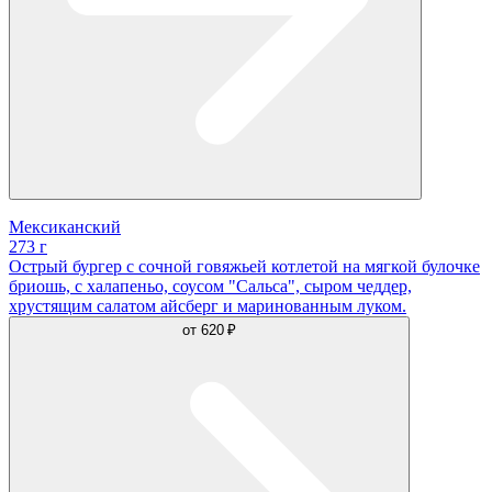
Мексиканский
273 г
Острый бургер с сочной говяжьей котлетой на мягкой булочке
бриошь, с халапеньо, соусом "Сальса", сыром чеддер,
хрустящим салатом айсберг и маринованным луком.
от
620 ₽