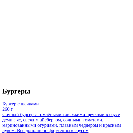
Бургеры
Бургер с щечками
260 г
Сочный бургер с томлёными говяжьими щечками в соусе
демигляс, свежим айсбергом, сочными томатами,
маринованными огурцами, плавным чеддером и красным
луком. Всё дополнено фирменным соусом