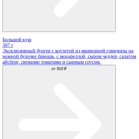
Большой куш
397 г
Эксклюзивный бургер с котлетой из мраморной говядины на
нежной булочке бриошь, с моцареллой, сыром чеддер, салатом
айсберг, свежими томатами и сырным соусом.
от
910 ₽