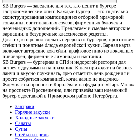
SB Burgers — заведение для тех, кто ценит в бургере
гастрономический опыт. Каждый бургер — это тщательно
сконструированная композиция из отборной мраморной
говядины, оригинальных соусов, фирменных булочек и
неочевидных дополнений. Предлагаем и смелые авторские
вариации, и безупречные классические рецепты.
Для тех, кто решил сделать перерыв от бургеров, приготовим
стейки и понятные блюда европейской кухни. Барная карта
включает авторские коктейли, крафтовое пиво из локальных
пивоварен, фирменные лимонады и настойки.
SB Burgers — бургерная в СПб и недорогой ресторан для
встреч с друзьями и на праздник. К нам приходят на бизнес-
ланчи и вкусно поужинать, ярко отметить день рождения и
просто собраться компанией, когда давно не виделись.
Ждём вас на проспекте Королёва и на фудкорте «Парк Молл»
на проспекте Просвещения, или привезём ваш идеальный
бургер с доставкой в Приморском районе Петербурга.
Завтраки
Горячие закуски
Холодные закуски
Салаты
Супы
Стейки и гриль