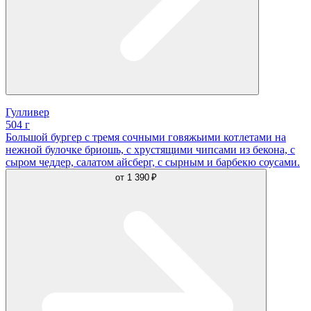
Гулливер
504 г
Большой бургер с тремя сочными говяжьими котлетами на
нежной булочке бриошь, с хрустящими чипсами из бекона, с
сыром чеддер, салатом айсберг, с сырным и барбекю соусами.
от
1 390 ₽