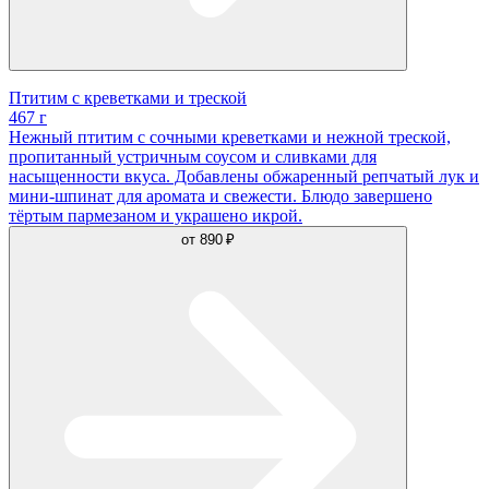
Птитим с креветками и треской
467 г
Нежный птитим с сочными креветками и нежной треской,
пропитанный устричным соусом и сливками для
насыщенности вкуса. Добавлены обжаренный репчатый лук и
мини-шпинат для аромата и свежести. Блюдо завершено
тёртым пармезаном и украшено икрой.
от
890 ₽