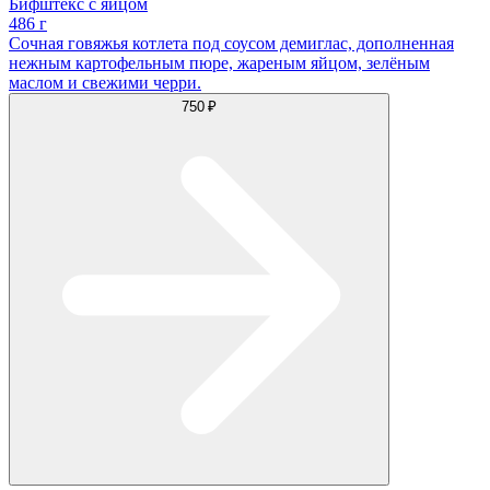
Бифштекс с яйцом
486 г
Сочная говяжья котлета под соусом демиглас, дополненная
нежным картофельным пюре, жареным яйцом, зелёным
маслом и свежими черри.
750 ₽