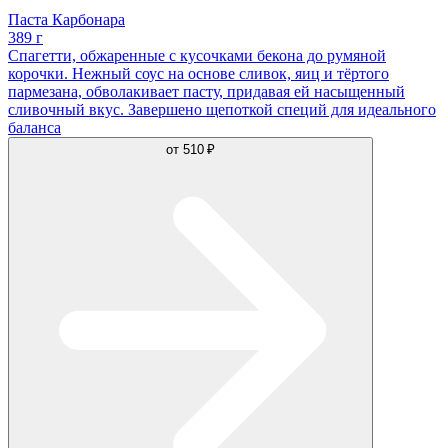
Паста Карбонара
389 г
Спагетти, обжаренные с кусочками бекона до румяной
корочки. Нежный соус на основе сливок, яиц и тёртого
пармезана, обволакивает пасту, придавая ей насыщенный
сливочный вкус. Завершено щепоткой специй для идеального
баланса
от
510 ₽