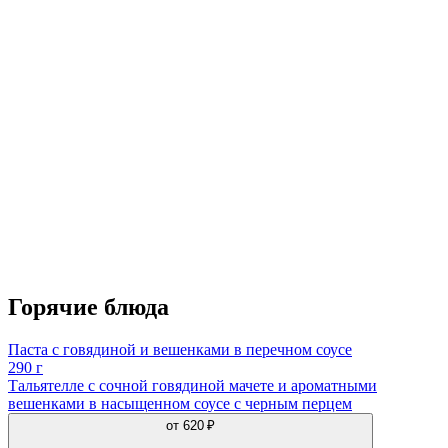
Горячие блюда
Паста с говядиной и вешенками в перечном соусе
290 г
Тальятелле с сочной говядиной мачете и ароматными
вешенками в насыщенном соусе с черным перцем
от
620 ₽