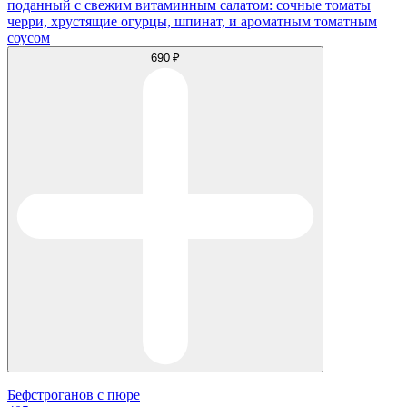
поданный с свежим витаминным салатом: сочные томаты
черри, хрустящие огурцы, шпинат, и ароматным томатным
соусом
690 ₽
Бефстроганов с пюре