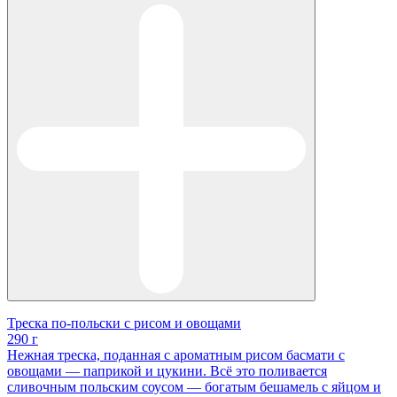
Треска по-польски с рисом и овощами
290 г
Нежная треска, поданная с ароматным рисом басмати с
овощами — паприкой и цукини. Всё это поливается
сливочным польским соусом — богатым бешамель с яйцом и