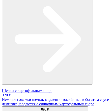
Щечки с картофельным пюре
320 г
Нежные говяжьи щечки, медленно томлённые в богатом соусе
демигляс, подаются с сливочным картофельным пюре
890 ₽